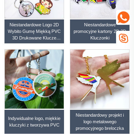
Niestandardowe Logo 2D
Niestandardowe
Wybito Gumę Miękką PVC
promocyjne kartony 2D 3D
3D Drukowane Klucze
Kluczonki
Promocyjne Osobiste
Niestandardowe Klucze
PVC
Niestandardowy projekt i
Indywidualne logo, miękkie
logo metalowego
kluczyki z tworzywa PVC
promocyjnego breloczka