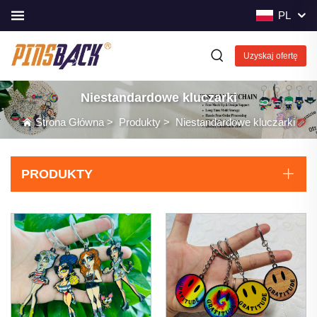
PL
Uzyskaj ofertę
Niestandardowe kluczarki
Strona Główna
>
Produkty
>
Niestandardowe kluczarki
PRODUKTY