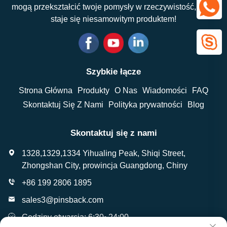
mogą przekształcić twoje pomysły w rzeczywistość, która
staje się niesamowitym produktem!
Szybkie łącze
Strona Główna
Produkty
O Nas
Wiadomości
FAQ
Skontaktuj Się Z Nami
Polityka prywatności
Blog
Skontaktuj się z nami
1328,1329,1334 Yihualing Peak, Shiqi Street,
Zhongshan City, prowincja Guangdong, Chiny
+86 199 2806 1895
sales3@pinsback.com
Godziny otwarcia: 6:30~24:00