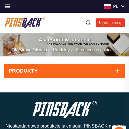
PL
Uzyskaj ofertę
Akcesoria w pakiecie
Strona Główna
>
Produkty
>
Akcesoria w pakiecie
PRODUKTY
Niestandardowe produkcje jak magia, PINSBACK magicy