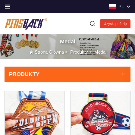
PL
Uzyskaj ofertę
Medal
Strona Główna
>
Produkty
>
Medal
PRODUKTY