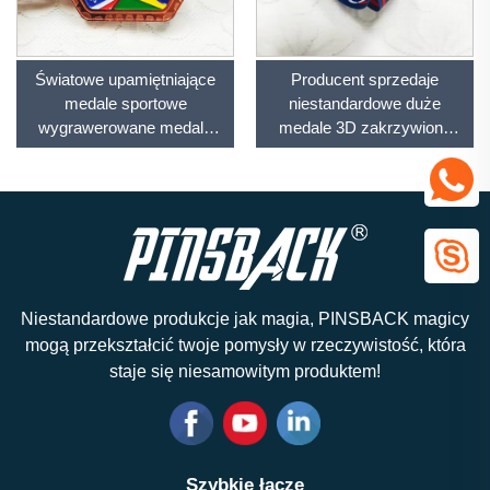
Światowe upamiętniające
Producent sprzedaje
medale sportowe
niestandardowe duże
wygrawerowane medale
medale 3D zakrzywiony
bokserskie Wielka wartość
projekt drużyny
piłkarskie medale anime
koszykarskiej z
Mistrzowskie z aksamitną
niestandardowym wstążką
skrzynką
Niestandardowe produkcje jak magia, PINSBACK magicy
mogą przekształcić twoje pomysły w rzeczywistość, która
staje się niesamowitym produktem!
Szybkie łącze