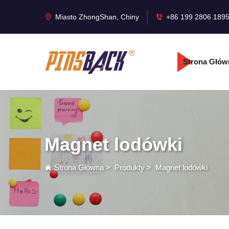
Miasto ZhongShan, Chiny
+86 199 2806 189
Strona Głów
Magnet lodówki
Strona Główna
>
Produkty
>
Magnet lodówki