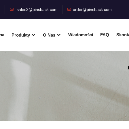
5
sales3@pinsback.com
order@pinsback.com
na
Wiadomości
FAQ
Skonta
Produkty
O Nas