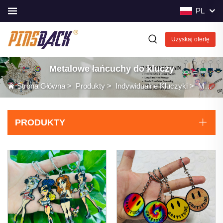
PL
Uzyskaj ofertę
Metalowe łańcuchy do kluczy
Strona Główna
>
Produkty
>
Indywidualne Kluczyki
>
Metalowe łańcuchy do kluczy
PRODUKTY