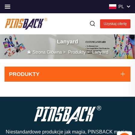
PL
Uzyskaj ofertę
Lanyard
Strona Główna
>
Produkty
>
Lanyard
PRODUKTY
Niestandardowe produkcje jak magia, PINSBACK magicy