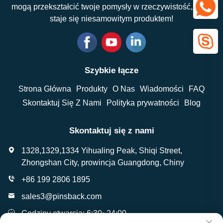
mogą przekształcić twoje pomysły w rzeczywistość, która
staje się niesamowitym produktem!
Szybkie łącze
Strona Główna
Produkty
O Nas
Wiadomości
FAQ
Skontaktuj Się Z Nami
Polityka prywatności
Blog
Skontaktuj się z nami
1328,1329,1334 Yihualing Peak, Shiqi Street,
Zhongshan City, prowincja Guangdong, Chiny
+86 199 2806 1895
sales3@pinsback.com
Godziny otwarcia: 6:30~24:00