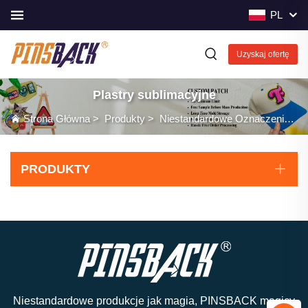
PL
Uzyskaj ofertę
Plastry sublimacyjne
Strona Główna
>
Produkty
>
Niestandardowe Oznaczenia
>
PRODUKTY
Niestandardowe produkcje jak magia, PINSBACK magicy