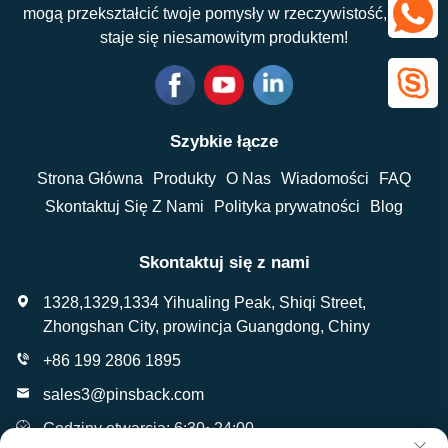
mogą przekształcić twoje pomysły w rzeczywistość, która
staje się niesamowitym produktem!
Szybkie łącze
Strona Główna
Produkty
O Nas
Wiadomości
FAQ
Skontaktuj Się Z Nami
Polityka prywatności
Blog
Skontaktuj się z nami
1328,1329,1334 Yihualing Peak, Shiqi Street,
Zhongshan City, prowincja Guangdong, Chiny
+86 199 2806 1895
sales3@pinsback.com
Godziny otwarcia: 6:30~24:00