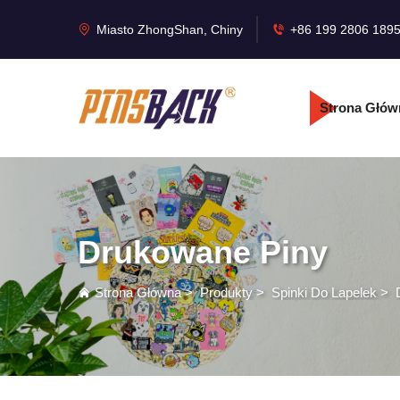
Miasto ZhongShan, Chiny
+86 199 2806 189
Strona Głów
Drukowane Piny
Strona Główna
>
Produkty
>
Spinki Do Lapelek
>