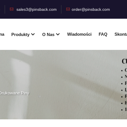
5
sales3@pinsback.com
order@pinsback.com
na
Wiadomości
FAQ
Skonta
Produkty
O Nas
Drukowane Piny