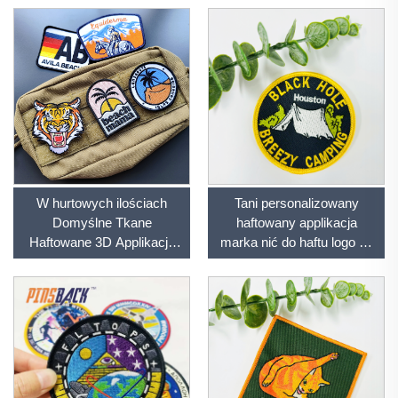
ubrań
Embroidery Patch
W hurtowych ilościach
Tani personalizowany
Domyślne Tkane
haftowany applikacja
Haftowane 3D Applikacja
marka nić do haftu logo na
Haftowany Nakładka Do
zamówienie custom haft
Przyklejenia Do Szydełek
dla odzieży
Na Szyję