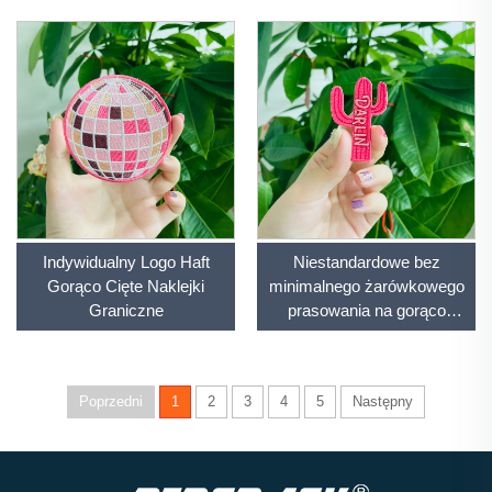
Ubraniach
Indywidualny Logo Haft
Niestandardowe bez
Gorąco Cięte Naklejki
minimalnego żarówkowego
Graniczne
prasowania na gorąco
naklejki do prasy
termoprzenikowej,
niewielkie naklejki do prasy
Poprzedni
1
2
3
4
5
Następny
termoprzenikowej,
niestandardowe naklejki do
kapeluszy z logo,
projektowane nakłute