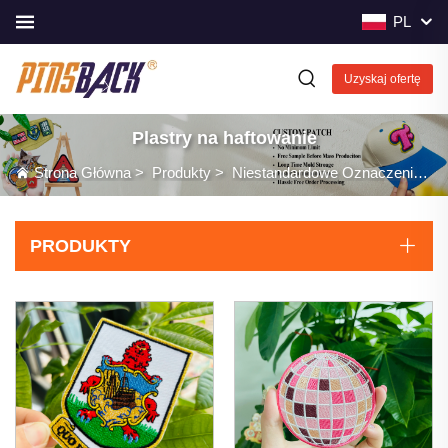
PL
Uzyskaj ofertę
Plastry na haftowanie
Strona Główna
>
Produkty
>
Niestandardowe Oznaczenia
>
PRODUKTY