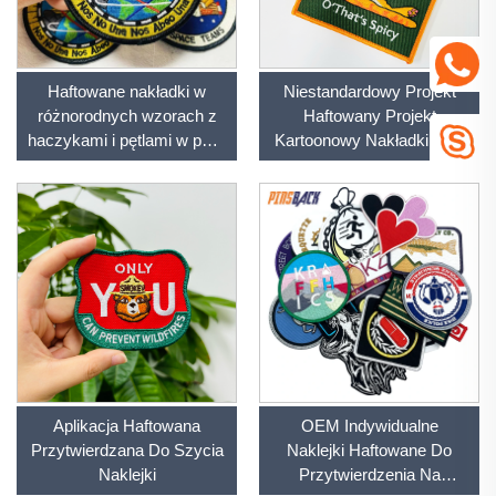
Haftowane nakładki w
Niestandardowy Projekt
różnorodnych wzorach z
Haftowany Projekt
haczykami i pętlami w pełni
Kartoonowy Nakładki Tron
haftowane applikacje dla
Na Szycie Lub Haftowany
czapek, dżinsów,
Weaving Custom Patches
kamizelek i płaszczy
Aplikacja Haftowana
OEM Indywidualne
Przytwierdzana Do Szycia
Naklejki Haftowane Do
Naklejki
Przytwierdzenia Na