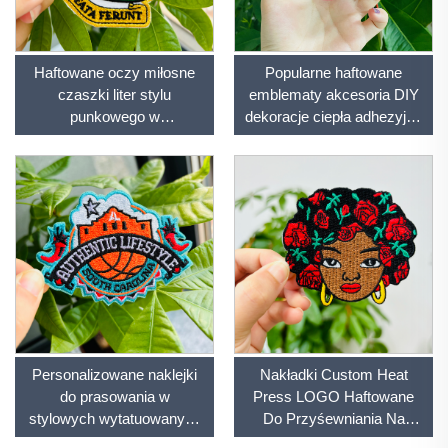
Haftowane oczy miłosne
Popularne haftowane
czaszki liter stylu
emblematy akcesoria DIY
punkowego w
dekoracje ciepła adhezyjne
metallicznym
applikacje różowe
wykończeniu, akcesoria do
haftowane emblematy do
ubrań DIY haftowany
naklejania na tkaniny i
emblemat
czapki
Personalizowane naklejki
Nakładki Custom Heat
do prasowania w
Press LOGO Haftowane
stylowych wytatuowanych
Do Przyśewniania Na
ozdobach do dekoracji
Odzież Nakładki Custom