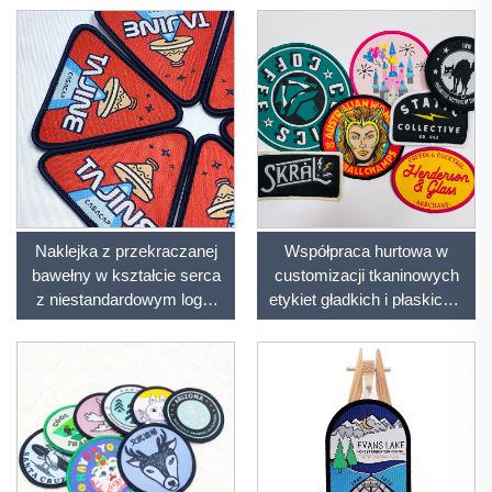
na czapki
Naklejka z przekraczanej
Współpraca hurtowa w
bawełny w kształcie serca
customizacji tkaninowych
z niestandardowym logo,
etykiet gładkich i płaskich o
etykiety odzieżowe,
2D efekcie wzoru
niestandardowy nakładany
zwierzęcego,
szyjnik
przeznaczonych dla etykiet
odzieżowych