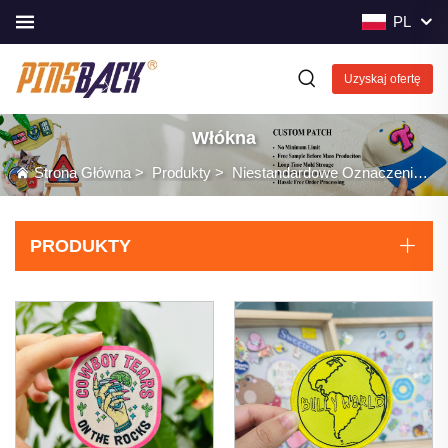
PL
Uzyskaj ofertę
Włókna
Strona Główna
>
Produkty
>
Niestandardowe Oznaczenia
>
PRODUKTY