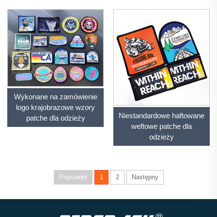
Jakość, Silne
przymocowanie prążkiem
Niestandardowe Odznaki
Tkaninowe
Samoprzylegające Do
Ubranek
Wykonane na zamówienie
logo krajobrazowe wzory
Niestandardowe haftowane
patche dla odzieży
weftowe patche dla
odzieży
Poprzedni
1
2
Następny