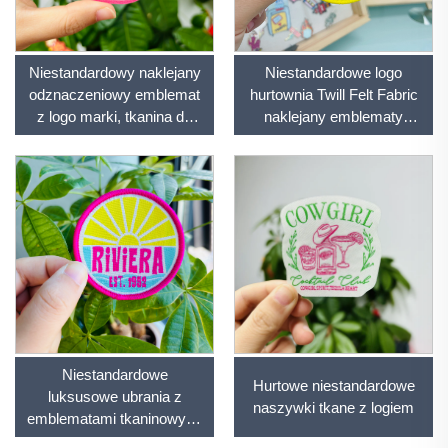
Niestandardowy naklejany
Niestandardowe logo
odznaczeniowy emblemat
hurtownia Twill Felt Fabric
z logo marki, tkanina do
naklejany emblematy
ubrań
tkaninowe dla ubrań
Niestandardowe
Hurtowe niestandardowe
luksusowe ubrania z
naszywki tkane z logiem
emblematami tkaninowymi
do przyścianku lub szycia